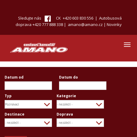
Přejít
k
hlavnímu
Sledujte nás
CK +420 603 830 556 | Autobusová
obsahu
doprava +420 777 888 338 |
amano@amano.cz
|
Novinky
Toggl
navig
Datum od
Datum do
Datum
Datum
Typ
Kategorie
Destinace
Doprava