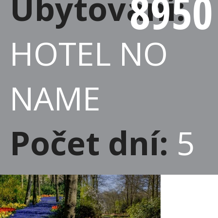
8950
Ubytování:
HOTEL NO
NAME
Počet dní:
5