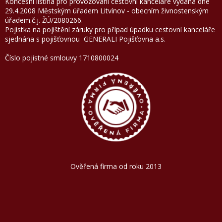
Koncesní listina pro provozování cestovní kanceláře vydána dne
29.4.2008 Městským úřadem Litvínov - obecním živnostenským
úřadem.č.j. ŽÚ/2080266.
Pojistka na pojištění záruky pro případ úpadku cestovní kanceláře
sjednána s pojišťovnou GENERALI Pojišťovna a.
Číslo pojistné smlouvy 1710800024
Ověřená firma od roku 2013