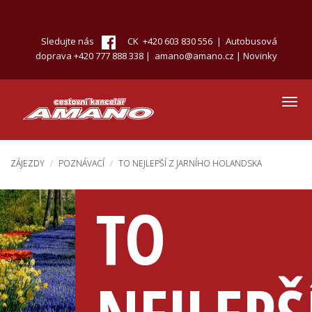
Přejít
k
hlavnímu
Sledujte nás
CK +420 603 830 556 | Autobusová
obsahu
doprava +420 777 888 338 |
amano@amano.cz
|
Novinky
Toggl
navig
ZÁJEZDY
POZNÁVACÍ
TO NEJLEPŠÍ Z JARNÍHO HOLANDSKA
TO