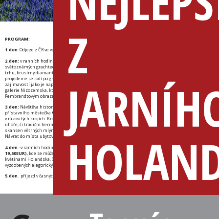
NEJLEPŠ
Z
PROGRAM:
1.den
: Odjezd z ČR ve večerních hodinách .
2.den:
v ranních hodinách příjezd do Amsterdamu, „Benátek severu“, města ležícího na
světoznámých grachtech. Procházka městem s návštěvou nejvýznamnějších míst, květinového
trhu, brusírny diamantů, blešího trhu, projdeme přes oblast grachtů prodejné lásky a coffeeshopů a
JARNÍH
projedeme se lodí po grachtech /jízdné cca 16,-EUR není v ceně zájezdu/. Volno k návštěvě
zajímavostí jako je například Museum Anny Frankové nebo Rijksmusea, nejvýznamnější a největší
galerie Nizozemska, které se kromě mnoha jiných významných děl může pochlubit pověstným
Rembrandtovým obrazem „Noční hlídka“. V podvečerních hodinách odjezd do místa ubytování.
3.den:
Návštěva historického
Alkmaaru,
kde uvidíme slavné sýrové trhy. odtud pojedeme do
přístavního městečka
Volendam,
kde se tak trochu zastavil čas a kde místní s oblibou chodí
v rázovitých krojích. Kromě jiného zde jistě nezapomeneme ochutnat místní specialitu, uzeného
úhoře, či tradiční herinky nebo jiné mořské speciality. V pozdních odpoledních hodinách navštívíme
skansen větrných mlýnů v
Zaanse Schans,
kde se též seznámíme s tradiční výrobou dřeváků.
HOLAN
Návrat do místa ubytování.
4.den
–v ranních hodinách přejezd do nejkrásnějšího parku na světě
Keukenhof (vstupné
19,50EUR)
, kde se můžeme v jedinečné ukázce zahradní architektury seznámit s nejkrásnějšími
květinami Holandska. Odpoledne tudy prochází slavné květinové korzo – přehlídka květinami
vyzdobených alegorických vozů.V podvečerních hodinách odjezd do ČR.
5.den
. příjezd v časných ranních hodinách do ČR