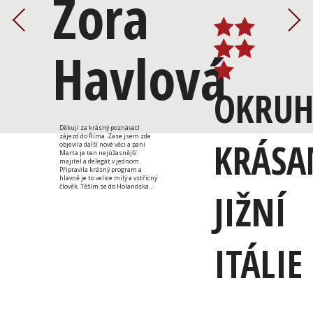
Zora
Havlová
OKRU
Děkuji za krásný poznávací
zájezd do Říma. Zase jsem zde
KRÁSA
objevila další nové věci a paní
Marta je ten nejúžasnější
majitel a delegát v jednom.
Připravila krásný program a
hlavně je to velice milý a vstřícný
člověk. Těším se do Holandska...
JIŽNÍ
ITÁLIE