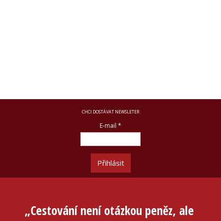
CHCI DOSTÁVAT NEWSLETER
E-mail
*
Přihlásit
„Cestování není otázkou peněz, ale
„Nel