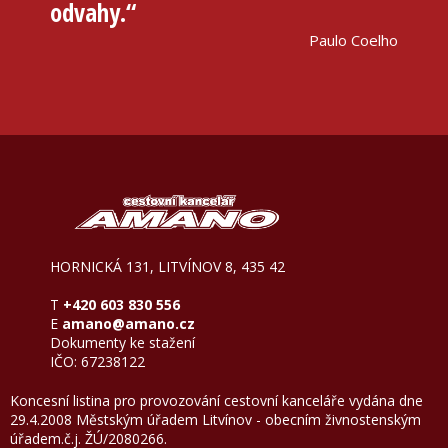
odvahy.“
byli 
Paulo Coelho
HORNICKÁ 131, LITVÍNOV 8, 435 42
T
+420 603 830 556
E
amano@amano.cz
Dokumenty ke stažení
IČO: 67238122
Koncesní listina pro provozování cestovní kanceláře vydána dne
29.4.2008 Městským úřadem Litvínov - obecním živnostenským
úřadem.č.j. ŽÚ/2080266.