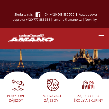
Přejít
k
hlavnímu
Sledujte nás
CK +420 603 830 556 | Autobusová
obsahu
doprava +420 777 888 338 |
amano@amano.cz
|
Novinky
Toggl
navig
POBYTOVÉ
POZNÁVACÍ
ZÁJEZDY PRO
ZÁJEZDY
ZÁJEZDY
ŠKOLY A SKUPINY