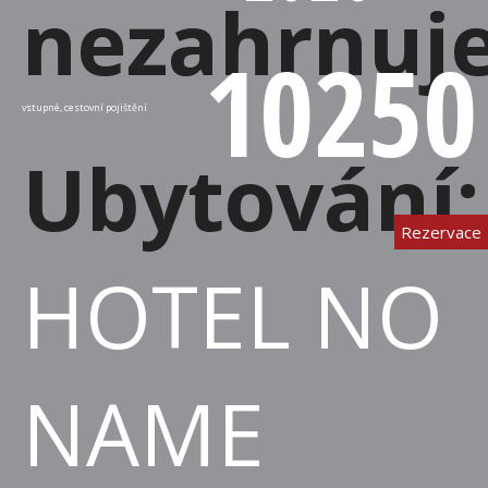
nezahrnuj
10250
vstupné, cestovní pojištění
Ubytování
Rezervace
HOTEL NO
NAME