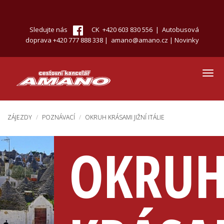
Přejít
k
hlavnímu
Sledujte nás
CK +420 603 830 556 | Autobusová
obsahu
doprava +420 777 888 338 |
amano@amano.cz
|
Novinky
Toggl
navig
ZÁJEZDY
POZNÁVACÍ
OKRUH KRÁSAMI JIŽNÍ ITÁLIE
OKRU