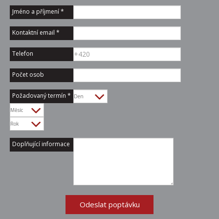
Jméno a příjmení
*
Kontaktní email
*
Telefon
Počet osob
Požadovaný termín
*
Den
Měsíc
Rok
Doplňující informace
Odeslat poptávku