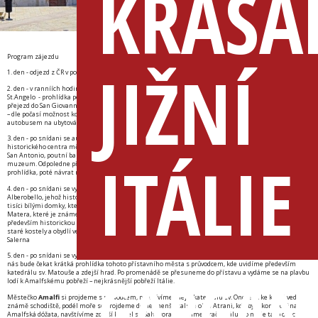
KRÁSA
Program zájezdu
JIŽNÍ
1. den - odjezd z ČR v poledních hodinách
2. den - v ranníích hodinách příjezd do Manfredonie - odtud s místním dopravcem odjezd do Monte
St.Angelo - prohlídka poutního místa, kostela vybudovaného nad jeskyní, malebné městečko, poté
přejezd do San Giovanni Rotondo – místo působení Padre Pia – prohlídka, poté návrat do Manfredonie
– dle počasí možnost koupání na zdejších krásných plážích, v odpoledních hodinách přejezd
autobusem na ubytování v oblasti Ostuni, nocleh.
3. den - po snídani se autobusem vydáme do hlavního města Apulie, kterým je Bari. Prohlídka
historického centra města s průvodcem – uvidíme hrad Castello Svevo, baziliku San Sabino, pevnost
ITÁLIE
San Antonio, poutní baziliku San Nicolo, secesní budovu divadla Margarita, které dnes slouží jako
muzeum. Odpoledne přejezd do Polignano – jedno z nejkrásnějších městeček pobřeží Apulie –
prohlídka, poté návrat na ubytování do oblasti Ostuni – možnost večerní procházky, nocleh
4. den - po snídani se vydáme do nádherné oblasti jedinečných staveb „trulli“ - zde navštívíme město
Alberobello, jehož historické centrum je zapsané na seznamu UNESCO, prohlídka města s více než
tisíci bílými domky, které mají typické kulaté kamenné střechy, Odpoledne přejezd do města
Matera, které je známe mimo jiné i z natáčení posledního filmu o Jamesi Bondovi. Prohlédneme si
především historickou část Sassi di Matera, která je zapsaná na seznamu UNESCO a nalezneme zde
staré kostely a obydlí ve skalách mezi stržemi, které je oddělují, večer odjezd na ubytování do oblasti
Salerna
5. den - po snídani se vydáme autobusem do Salerna, hlavního města stejnojmenné provincie. Zde
nás bude čekat krátká prohlídka tohoto přístavního města s průvodcem, kde uvidíme především
GARGANO
katedrálu sv. Matouše a zdejší hrad. Po promenádě se přesuneme do přístavu a vydáme se na plavbu
lodí k Amalfskému pobřeží – nejkrásnější pobřeží Itálie.
Městečko
Amalfi
si projdeme s průvodcem, navštívíme zdejší katedrálu sv. Ondřeje, ke které vede
známě schodiště, podél moře se projdeme do nejmenší Italské obce Atrani, kde byla korunována
Amalfská dóžata, navštívíme zdejší kostel sv. Salvatora a uvidíme Dračí skálu, po níž je tato obec