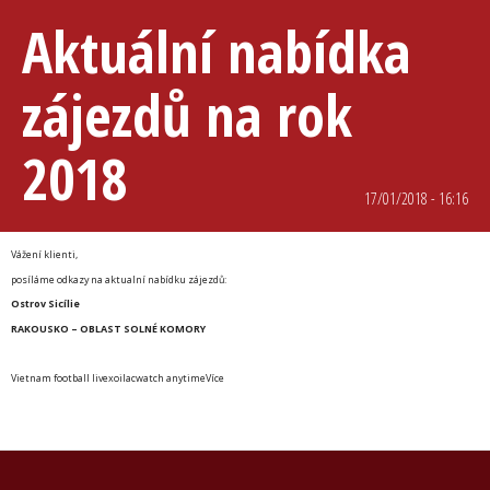
Aktuální nabídka
zájezdů na rok
2018
17/01/2018 - 16:16
Vážení klienti,
posíláme odkazy na aktualní nabídku zájezdů:
Ostrov Sicílie
RAKOUSKO – OBLAST SOLNÉ KOMORY
Vietnam football live
xoilac
watch anytime
Více