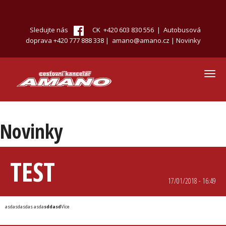
Přejít
k
hlavnímu
Sledujte nás
CK +420 603 830 556 | Autobusová
obsahu
doprava +420 777 888 338 |
amano@amano.cz
|
Novinky
Toggl
navig
Novinky
TEST
17/01/2018 - 16:49
asdasdasdas asda
sddasd
Více