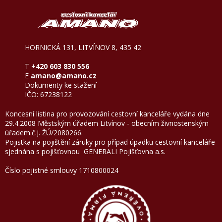
HORNICKÁ 131, LITVÍNOV 8, 435 42
T
+420 603 830 556
E
amano@amano.cz
Dokumenty ke stažení
IČO: 67238122
Koncesní listina pro provozování cestovní kanceláře vydána dne
29.4.2008 Městským úřadem Litvínov - obecním živnostenským
úřadem.č.j. ŽÚ/2080266.
Pojistka na pojištění záruky pro případ úpadku cestovní kanceláře
sjednána s pojišťovnou GENERALI Pojišťovna a.
Číslo pojistné smlouvy 1710800024