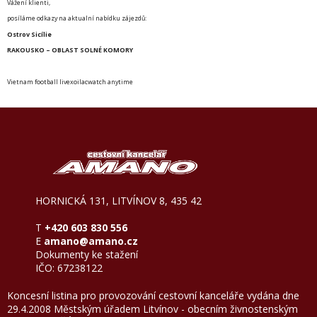
Vážení klienti,
posíláme odkazy na aktualní nabídku zájezdů:
Ostrov Sicílie
RAKOUSKO – OBLAST SOLNÉ KOMORY
Vietnam football live
xoilac
watch anytime
HORNICKÁ 131, LITVÍNOV 8, 435 42
T
+420 603 830 556
E
amano@amano.cz
Dokumenty ke stažení
IČO: 67238122
Koncesní listina pro provozování cestovní kanceláře vydána dne
29.4.2008 Městským úřadem Litvínov - obecním živnostenským