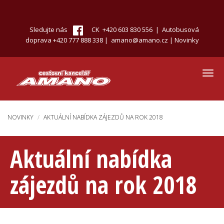
Přejít
k
hlavnímu
Sledujte nás
CK +420 603 830 556 | Autobusová
obsahu
doprava +420 777 888 338 |
amano@amano.cz
|
Novinky
Toggl
navig
NOVINKY
AKTUÁLNÍ NABÍDKA ZÁJEZDŮ NA ROK 2018
Aktuální nabídka
zájezdů na rok 2018